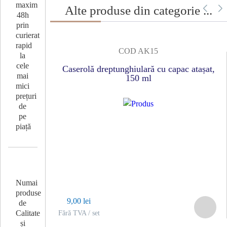
maxim
Alte produse din categorie ...
48h
prin
curierat
rapid
COD AK15
la
cele
Caserolă dreptunghiulară cu capac atașat,
mai
150 ml
mici
prețuri
de
pe
piață
Numai
produse
9,00 lei
de
Calitate
Fără TVA / set
și