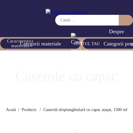
Home
Despre
noi
Caracteristici
Categorii materiale
Categorii pro
CONTUL TAU
0
materiale
Contact
Caserole cu capac
Acasă
Products
Caserolă dreptunghiulară cu capac atașat, 1500 ml