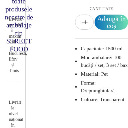
toate
produsele
CANTITATE
noastre de
Adaugă în
Livrare
-
+
ambalaje
coș
gratuită
în
tip
maxim
STREET
24h
în
FOOD
Capacitate: 1500 ml
Bucuresti,
Mod ambalare: 100
Ilfov
și
bucăți / set, 3 set / bax
Timiș
Material: Pet
Forma:
Dreptunghiulară
Culoare: Transparent
Livrări
la
nivel
național
în