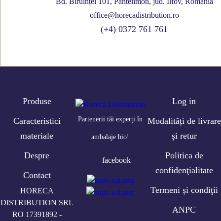
Bd. Biruinței 101, Pantelimon, jud. Ilfov, România
office@horecadistribution.ro
(+4) 0372 761 761
Produse
Log in
Partenerii tăi experți în
Caracteristici
Modalități de livrare
materiale
și retur
ambalaje bio!
Despre
Politica de
facebook
confidenţialitate
Contact
Termeni și condiţii
HORECA
DISTRIBUTION SRL
ANPC
RO 17391892 -