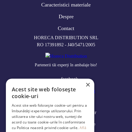
Caracteristici materiale
Despre
Contact
HORECA DISTRIBUTION SRL
RO 17391892 - J40/5471/2005
Partenerii tăi experți în ambalaje bio!
facebook
×
Acest site web folosește
cookie-uri
Log in
Acest site web folosește cookie-uri pentru a
îmbunătăți experiența utilizatorului. Prin
Modalități de livrare și retur
utilizarea site-ului nostru web, sunteți de
acord cu toate cookie-urile în conformitate
Politica de confidenţialitate
cu Politica noastră privind cookie-urile.
Află