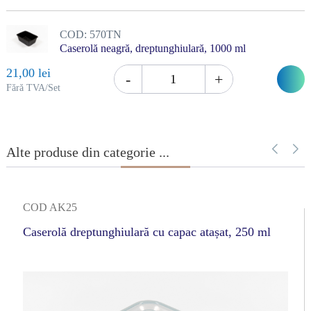
COD:
570TN
Caserolă neagră, dreptunghiulară, 1000 ml
21,00 lei
-
+
î
Fără TVA/Set
c
Alte produse din categorie ...
COD AK25
Caserolă dreptunghiulară cu capac atașat, 250 ml