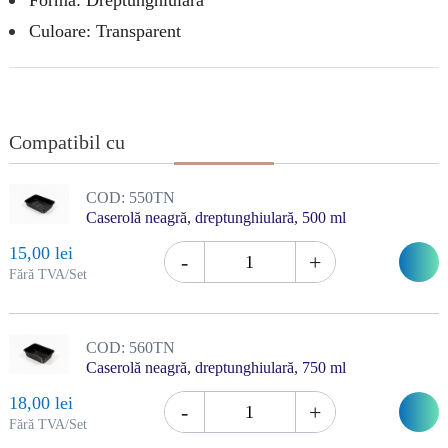
Forma: Dreptunghiulară
Culoare: Transparent
Compatibil cu
COD:
550TN
Caserolă neagră, dreptunghiulară, 500 ml
15,00 lei
-
+
î
Fără TVA/Set
c
COD:
560TN
Caserolă neagră, dreptunghiulară, 750 ml
18,00 lei
-
+
î
Fără TVA/Set
c