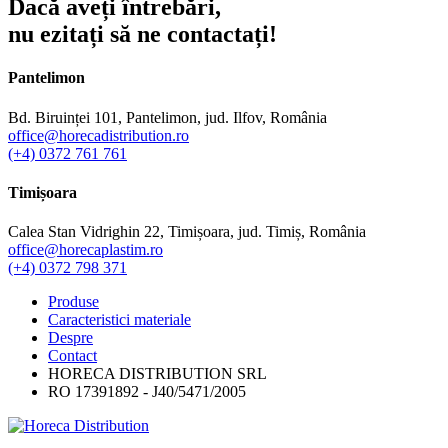
Dacă aveți întrebări,
nu ezitați să ne contactați!
Pantelimon
Bd. Biruinței 101, Pantelimon, jud. Ilfov, România
office@horecadistribution.ro
(+4) 0372 761 761
Timișoara
Calea Stan Vidrighin 22, Timișoara, jud. Timiș, România
office@horecaplastim.ro
(+4) 0372 798 371
Produse
Caracteristici materiale
Despre
Contact
HORECA DISTRIBUTION SRL
RO 17391892 - J40/5471/2005