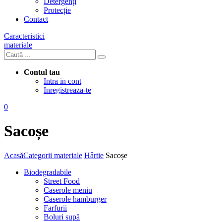
Detergenți
Protecție
Contact
Caracteristici
materiale
Contul tau
Intra in cont
Inregistreaza-te
0
Sacoșe
Acasă
Categorii materiale
Hârtie
Sacoșe
Biodegradabile
Street Food
Caserole meniu
Caserole hamburger
Farfurii
Boluri supă