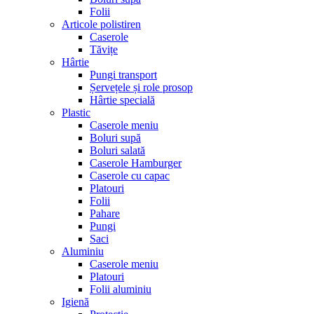
Folii
Articole polistiren
Caserole
Tăvițe
Hârtie
Pungi transport
Șervețele și role prosop
Hârtie specială
Plastic
Caserole meniu
Boluri supă
Boluri salată
Caserole Hamburger
Caserole cu capac
Platouri
Folii
Pahare
Pungi
Saci
Aluminiu
Caserole meniu
Platouri
Folii aluminiu
Igienă