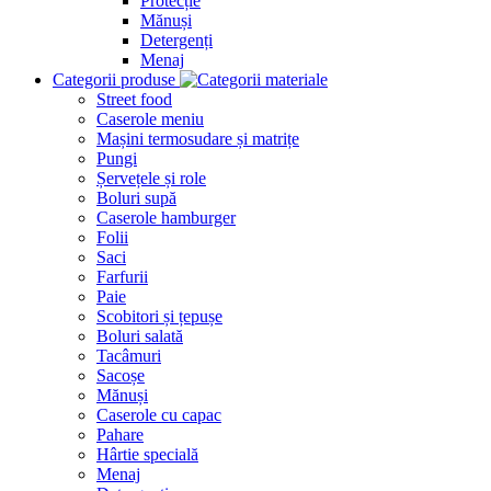
Protecție
Mănuși
Detergenți
Menaj
Categorii produse
Street food
Caserole meniu
Mașini termosudare și matrițe
Pungi
Șervețele și role
Boluri supă
Caserole hamburger
Folii
Saci
Farfurii
Paie
Scobitori și țepușe
Boluri salată
Tacâmuri
Sacoșe
Mănuși
Caserole cu capac
Pahare
Hârtie specială
Menaj