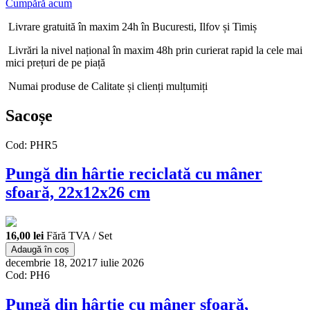
Cumpără acum
Livrare gratuită în maxim 24h în Bucuresti, Ilfov și Timiș
Livrări la nivel național în maxim 48h prin curierat rapid la cele mai
mici prețuri de pe piață
Numai produse de Calitate și clienți mulțumiți
Sacoșe
Cod: PHR5
Pungă din hârtie reciclată cu mâner
sfoară, 22x12x26 cm
16,00 lei
Fără TVA / Set
Adaugă în coș
decembrie 18, 2021
7 iulie 2026
Cod: PH6
Pungă din hârtie cu mâner sfoară,