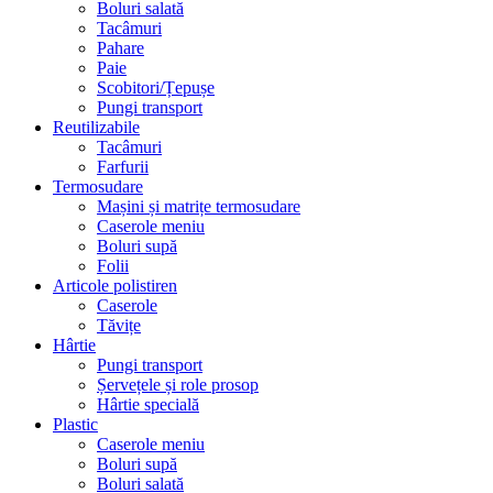
Boluri salată
Tacâmuri
Pahare
Paie
Scobitori/Țepușe
Pungi transport
Reutilizabile
Tacâmuri
Farfurii
Termosudare
Mașini și matrițe termosudare
Caserole meniu
Boluri supă
Folii
Articole polistiren
Caserole
Tăvițe
Hârtie
Pungi transport
Șervețele și role prosop
Hârtie specială
Plastic
Caserole meniu
Boluri supă
Boluri salată