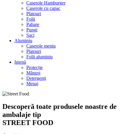
Caserole Hamburger
Caserole cu capac
Platouri
Folii
Pahare
Pungi
Saci
Aluminiu
Caserole meniu
Platouri
Folii aluminiu
Igienă
Protecție
Mănuși
Detergenți
Menaj
Descoperă toate produsele noastre de
ambalaje tip
STREET FOOD