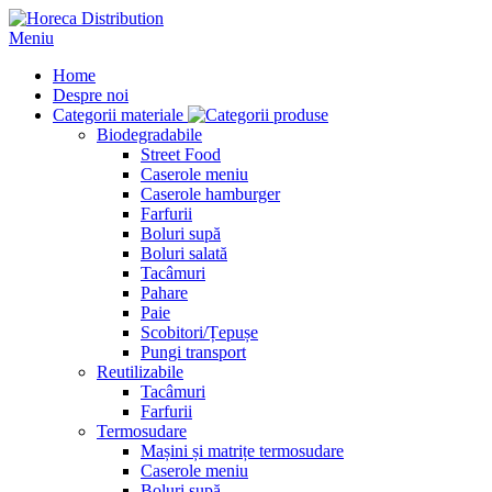
Meniu
Home
Despre noi
Categorii materiale
Biodegradabile
Street Food
Caserole meniu
Caserole hamburger
Farfurii
Boluri supă
Boluri salată
Tacâmuri
Pahare
Paie
Scobitori/Țepușe
Pungi transport
Reutilizabile
Tacâmuri
Farfurii
Termosudare
Mașini și matrițe termosudare
Caserole meniu
Boluri supă