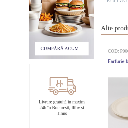
Fără TVA /
Alte produ
CUMPĂRĂ ACUM
2
COD: P010
COD: P00
bio cu trei
Farfurie bio, Ø 17 cm
Farfurie 
mente, Ø 23
Livrare gratuită în maxim
24h în Bucuresti, Ilfov și
Timiș