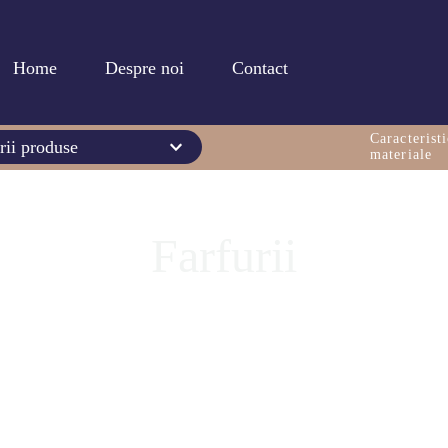
Home
Despre noi
Contact
Caracteristi
rii produse
materiale
Farfurii