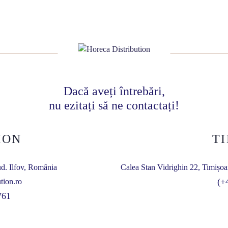
Dacă aveți întrebări,
nu ezitați să ne contactați!
MON
T
ud. Ilfov, România
Calea Stan Vidrighin 22, Timișoa
(+
tion.ro
761