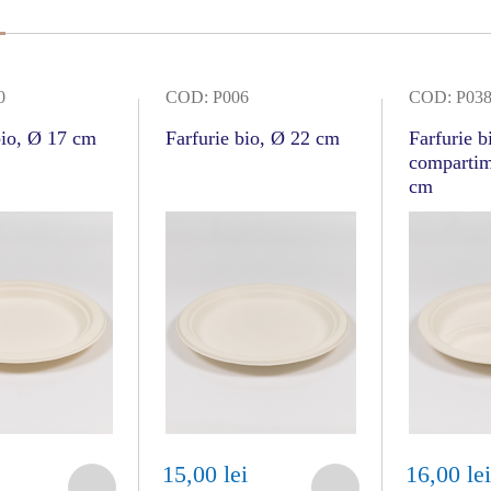
0
COD: P006
COD: P03
bio, Ø 17 cm
Farfurie bio, Ø 22 cm
Farfurie b
compartim
cm
15,00 lei
16,00 le