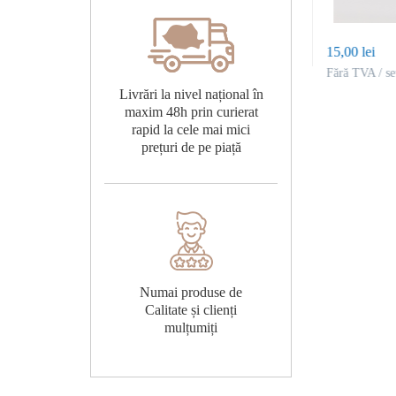
9,00 lei
15,00 lei
et
Fără TVA / set
Fără TVA / se
Livrări la nivel național în
maxim 48h prin curierat
rapid la cele mai mici
prețuri de pe piață
Numai produse de
Calitate și clienți
mulțumiți