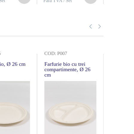
Set
Fără TVA / Set
5
COD: P007
COD: P020
bio, Ø 26 cm
Farfurie bio cu trei
Farfurie bi
compartimente, Ø 26
26×20 cm
cm