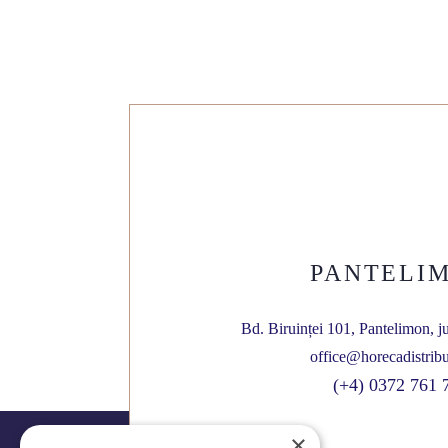
PANTELI
Bd. Biruinței 101, Pantelimon, j
office@horecadistribu
(+4) 0372 761 
×