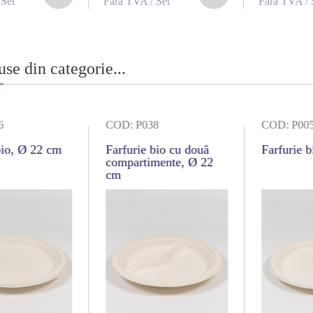
 Set
Fără TVA / Set
Fără TVA / 
se din categorie...
6
COD: P038
COD: P00
bio, Ø 22 cm
Farfurie bio cu două
Farfurie 
compartimente, Ø 22
cm