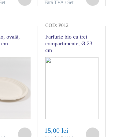
Set
Fără TVA / Set
0
COD: P012
io, ovală,
Farfurie bio cu trei
5 cm
compartimente, Ø 23
cm
i
15,00 lei