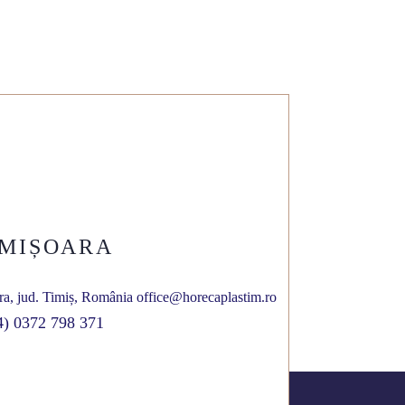
IMIȘOARA
ra, jud. Timiș, România
office@horecaplastim.ro
4) 0372 798 371