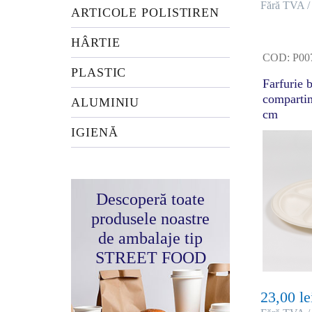
Fără TVA /
ARTICOLE POLISTIREN
HÂRTIE
COD: P00
PLASTIC
Farfurie b
comparti
ALUMINIU
cm
IGIENĂ
Descoperă toate
produsele noastre
de ambalaje tip
STREET FOOD
23,00 le