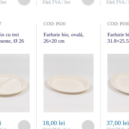
 Set
Fără TVA / Set
Fără TVA / 
7
COD: P020
COD: P03
io cu trei
Farfurie bio, ovală,
Farfurie b
mente, Ø 26
26×20 cm
31.8×25.
i
18,00 lei
37,00 le