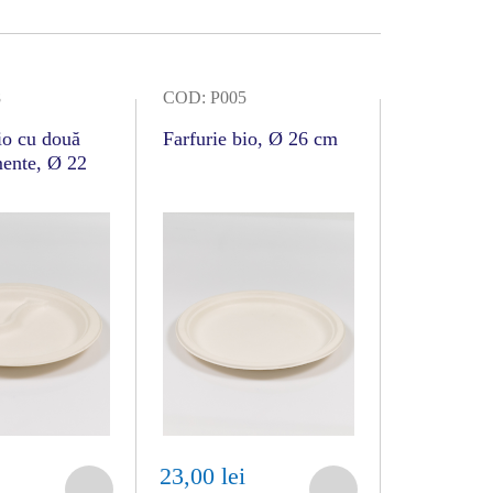
8
COD: P005
io cu două
Farfurie bio, Ø 26 cm
ente, Ø 22
i
23,00 lei