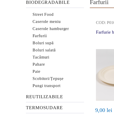
Farfurii
BIODEGRADABILE
Street Food
Caserole meniu
COD: P01
Caserole hamburger
Farfurie 
Farfurii
Boluri supă
Boluri salată
Tacâmuri
Pahare
Paie
Scobitori/Țepușe
Pungi transport
REUTILIZABILE
TERMOSUDARE
9,00 lei