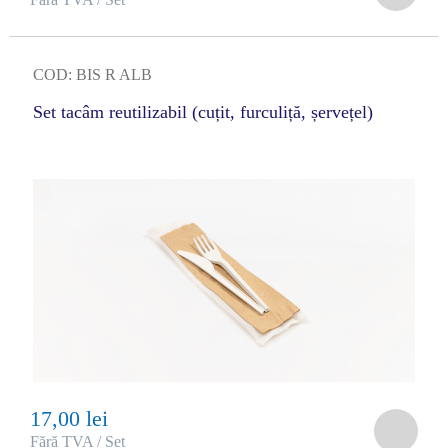
COD: BIS R ALB
Set tacâm reutilizabil (cuțit, furculiță, șervețel)
17,00 lei
Fără TVA / Set