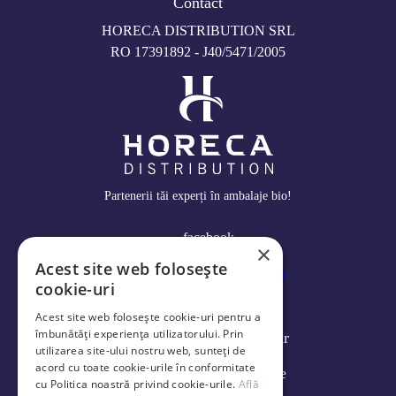
Contact
HORECA DISTRIBUTION SRL
RO 17391892 - J40/5471/2005
Partenerii tăi experți în ambalaje bio!
facebook
×
Acest site web folosește
cookie-uri
Log in
Acest site web folosește cookie-uri pentru a
îmbunătăți experiența utilizatorului. Prin
Modalități de livrare și retur
utilizarea site-ului nostru web, sunteți de
acord cu toate cookie-urile în conformitate
Politica de confidenţialitate
cu Politica noastră privind cookie-urile.
Află