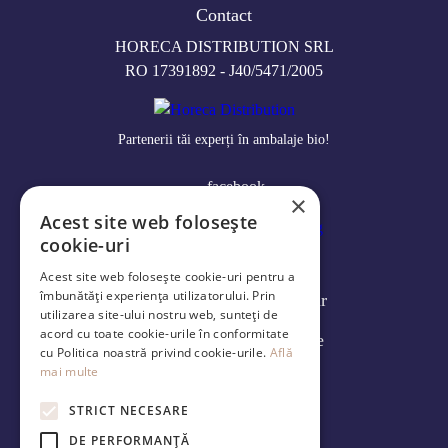
Contact
HORECA DISTRIBUTION SRL
RO 17391892 - J40/5471/2005
Partenerii tăi experți în ambalaje bio!
facebook
×
Acest site web folosește
cookie-uri
Log in
Acest site web folosește cookie-uri pentru a
îmbunătăți experiența utilizatorului. Prin
Modalități de livrare și retur
utilizarea site-ului nostru web, sunteți de
acord cu toate cookie-urile în conformitate
Politica de confidenţialitate
cu Politica noastră privind cookie-urile.
Află
mai multe
Termeni și condiţii
STRICT NECESARE
ANPC
DE PERFORMANȚĂ