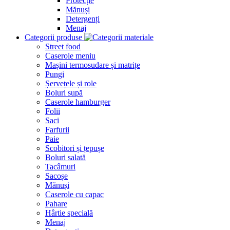
Protecție
Mănuși
Detergenți
Menaj
Categorii produse
Street food
Caserole meniu
Mașini termosudare și matrițe
Pungi
Șervețele și role
Boluri supă
Caserole hamburger
Folii
Saci
Farfurii
Paie
Scobitori și țepușe
Boluri salată
Tacâmuri
Sacoșe
Mănuși
Caserole cu capac
Pahare
Hârtie specială
Menaj