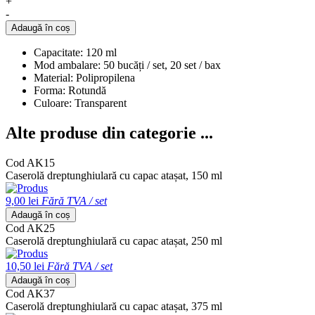
+
-
Adaugă în coș
Capacitate: 120 ml
Mod ambalare: 50 bucăți / set, 20 set / bax
Material: Polipropilena
Forma: Rotundă
Culoare: Transparent
Alte produse din categorie ...
Cod AK15
Caserolă dreptunghiulară cu capac atașat, 150 ml
9,00 lei
Fără TVA / set
Adaugă în coș
Cod AK25
Caserolă dreptunghiulară cu capac atașat, 250 ml
10,50 lei
Fără TVA / set
Adaugă în coș
Cod AK37
Caserolă dreptunghiulară cu capac atașat, 375 ml