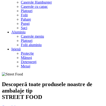
Caserole Hamburger
Caserole cu capac
Platouri
Folii
Pahare
Pungi
Saci
Aluminiu
Caserole meniu
Platouri
Folii aluminiu
Igienă
Protecție
Mănuși
Detergenți
Menaj
Descoperă toate produsele noastre de
ambalaje tip
STREET FOOD