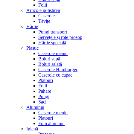
Folii
Articole polistiren
Caserole
Tăvițe
Hârtie
Pungi transport
Șervețele și role prosop
Hârtie specială
Plastic
Caserole meniu
Boluri supă
Boluri salată
Caserole Hamburger
Caserole cu capac
Platouri
Folii
Pahare
Pungi
Saci
Aluminiu
Caserole meniu
Platouri
Folii aluminiu
Igienă