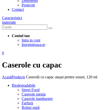
Detergenți
Protecție
Contact
Caracteristici
materiale
Contul tau
Intra in cont
Inregistreaza-te
0
Caserole cu capac
Acasă
Products
Caserolă cu capac atașat pentru sosuri, 120 ml
Biodegradabile
Street Food
Caserole meniu
Caserole hamburger
Farfurii
Boluri supă