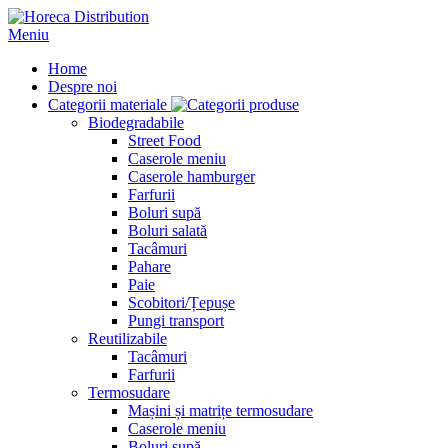
Meniu
Home
Despre noi
Categorii materiale
Biodegradabile
Street Food
Caserole meniu
Caserole hamburger
Farfurii
Boluri supă
Boluri salată
Tacâmuri
Pahare
Paie
Scobitori/Țepușe
Pungi transport
Reutilizabile
Tacâmuri
Farfurii
Termosudare
Mașini și matrițe termosudare
Caserole meniu
Boluri supă