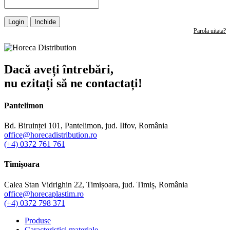
Login
Inchide
Parola uitata?
Dacă aveți întrebări,
nu ezitați să ne contactați!
Pantelimon
Bd. Biruinței 101, Pantelimon, jud. Ilfov, România
office@horecadistribution.ro
(+4) 0372 761 761
Timișoara
Calea Stan Vidrighin 22, Timișoara, jud. Timiș, România
office@horecaplastim.ro
(+4) 0372 798 371
Produse
Caracteristici materiale