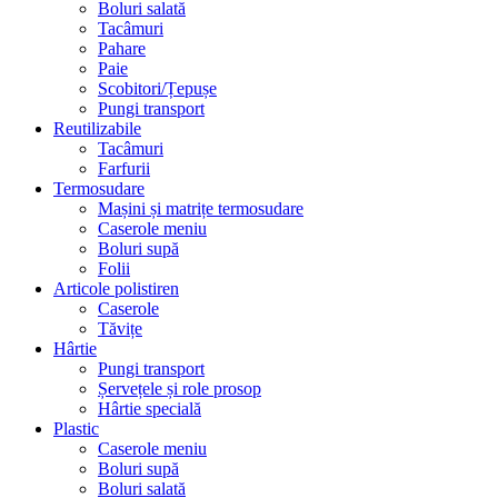
Boluri salată
Tacâmuri
Pahare
Paie
Scobitori/Țepușe
Pungi transport
Reutilizabile
Tacâmuri
Farfurii
Termosudare
Mașini și matrițe termosudare
Caserole meniu
Boluri supă
Folii
Articole polistiren
Caserole
Tăvițe
Hârtie
Pungi transport
Șervețele și role prosop
Hârtie specială
Plastic
Caserole meniu
Boluri supă
Boluri salată