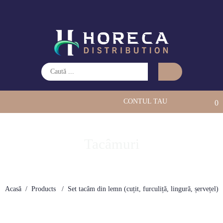
CONTUL TAU
0
Tacâmuri
Acasă
Products
Set tacâm din lemn (cuțit, furculiță, lingură, șervețel)