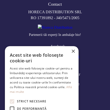
Contact
HORECA DISTRIBUTION SRL
RO 17391892 - J40/5471/2005
Partenerii tăi experți în ambalaje bio!
facebook
×
Acest site web folosește
cookie-uri
Log in
Acest site web folosește cookie-uri pentru a
îmbunătăți experiența utilizatorului. Prin
Modalități de livrare și retur
utilizarea site-ului nostru web, sunteți de
acord cu toate cookie-urile în conformitate
Politica de confidenţialitate
cu Politica noastră privind cookie-urile.
Află
mai multe
Termeni și condiţii
STRICT NECESARE
ANPC
DE PERFORMANȚĂ