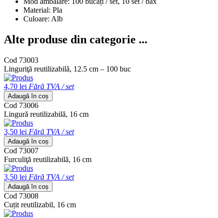
Mod ambalare: 100 bucăți / set, 10 set / bax
Material: Pla
Culoare: Alb
Alte produse din categorie ...
Cod 73003
Linguriţă reutilizabilă, 12.5 cm – 100 buc
4,70 lei
Fără TVA / set
Adaugă în coș
Cod 73006
Lingură reutilizabilă, 16 cm
3,50 lei
Fără TVA / set
Adaugă în coș
Cod 73007
Furculiţă reutilizabilă, 16 cm
3,50 lei
Fără TVA / set
Adaugă în coș
Cod 73008
Cuțit reutilizabil, 16 cm