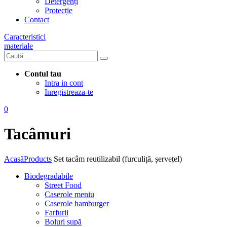
Detergenți
Protecție
Contact
Caracteristici
materiale
Contul tau
Intra in cont
Inregistreaza-te
0
Tacâmuri
Acasă
Products
Set tacâm reutilizabil (furculiță, șervețel)
Biodegradabile
Street Food
Caserole meniu
Caserole hamburger
Farfurii
Boluri supă