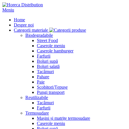
Meniu
Home
Despre noi
Categorii materiale
Biodegradabile
Street Food
Caserole meniu
Caserole hamburger
Farfurii
Boluri supă
Boluri salată
Tacâmuri
Pahare
Paie
Scobitori/Țepușe
Pungi transport
Reutilizabile
Tacâmuri
Farfurii
Termosudare
Mașini și matrițe termosudare
Caserole meniu
Boluri supă