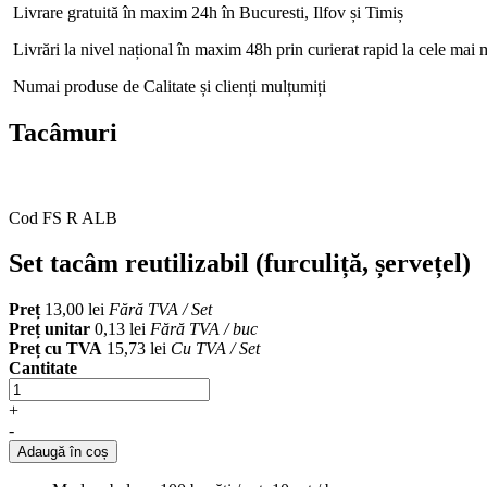
Livrare gratuită în maxim 24h în Bucuresti, Ilfov și Timiș
Livrări la nivel național în maxim 48h prin curierat rapid la cele mai m
Numai produse de Calitate și clienți mulțumiți
Tacâmuri
Cod FS R ALB
Set tacâm reutilizabil (furculiță, șervețel)
Preț
13,00 lei
Fără TVA / Set
Preț unitar
0,13 lei
Fără TVA / buc
Preț cu TVA
15,73 lei
Cu TVA / Set
Cantitate
+
-
Adaugă în coș