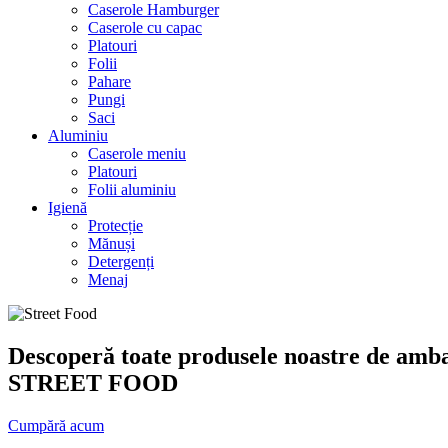
Caserole Hamburger
Caserole cu capac
Platouri
Folii
Pahare
Pungi
Saci
Aluminiu
Caserole meniu
Platouri
Folii aluminiu
Igienă
Protecție
Mănuși
Detergenți
Menaj
Descoperă toate produsele noastre de amba
STREET FOOD
Cumpără acum