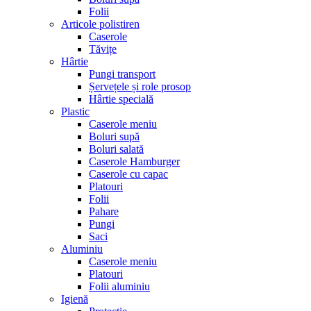
Folii
Articole polistiren
Caserole
Tăvițe
Hârtie
Pungi transport
Șervețele și role prosop
Hârtie specială
Plastic
Caserole meniu
Boluri supă
Boluri salată
Caserole Hamburger
Caserole cu capac
Platouri
Folii
Pahare
Pungi
Saci
Aluminiu
Caserole meniu
Platouri
Folii aluminiu
Igienă