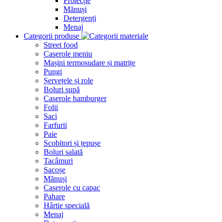
Protecție
Mănuși
Detergenți
Menaj
Categorii produse
Street food
Caserole meniu
Mașini termosudare și matrițe
Pungi
Șervețele și role
Boluri supă
Caserole hamburger
Folii
Saci
Farfurii
Paie
Scobitori și țepușe
Boluri salată
Tacâmuri
Sacoșe
Mănuși
Caserole cu capac
Pahare
Hârtie specială
Menaj