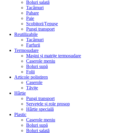
Boluri salată
Tacâmuri
Pahare
Paie
Scobitori/Țepușe
Pungi transport
Reutilizabile
Tacâmuri
Farfurii
Termosudare
Mașini și matrițe termosudare
Caserole meniu
Boluri supă
Folii
Articole polistiren
Caserole
Tăvițe
Hârtie
Pungi transport
Șervețele și role prosop
Hârtie specială
Plastic
Caserole meniu
Boluri supă
Boluri salată