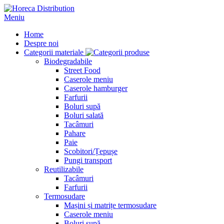
Meniu
Home
Despre noi
Categorii materiale
Biodegradabile
Street Food
Caserole meniu
Caserole hamburger
Farfurii
Boluri supă
Boluri salată
Tacâmuri
Pahare
Paie
Scobitori/Țepușe
Pungi transport
Reutilizabile
Tacâmuri
Farfurii
Termosudare
Mașini și matrițe termosudare
Caserole meniu
Boluri supă