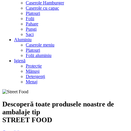
Caserole Hamburger
Caserole cu capac
Platouri
Folii
Pahare
Pungi
Saci
Aluminiu
Caserole meniu
Platouri
Folii aluminiu
Igienă
Protecție
Mănuși
Detergenți
Menaj
Descoperă toate produsele noastre de
ambalaje tip
STREET FOOD