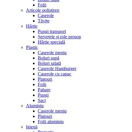
Folii
Articole polistiren
Caserole
Tăvițe
Hârtie
Pungi transport
Șervețele și role prosop
Hârtie specială
Plastic
Caserole meniu
Boluri supă
Boluri salată
Caserole Hamburger
Caserole cu capac
Platouri
Folii
Pahare
Pungi
Saci
Aluminiu
Caserole meniu
Platouri
Folii aluminiu
Igienă