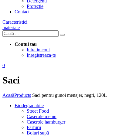
Detergenți
Protecție
Contact
Caracteristici
materiale
Contul tau
Intra in cont
Inregistreaza-te
0
Saci
Acasă
Products
Saci pentru gunoi menajer, negri, 120L
Biodegradabile
Street Food
Caserole meniu
Caserole hamburger
Farfurii
Boluri supă