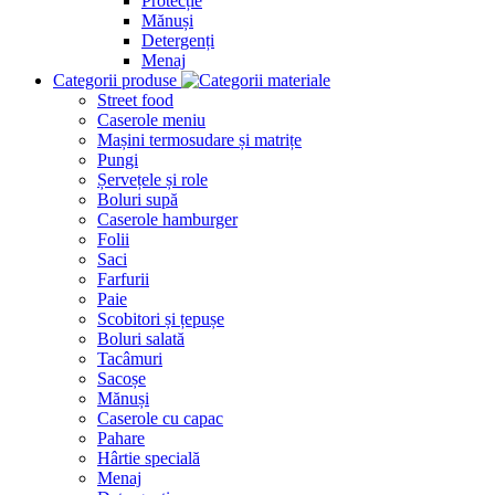
Protecție
Mănuși
Detergenți
Menaj
Categorii produse
Street food
Caserole meniu
Mașini termosudare și matrițe
Pungi
Șervețele și role
Boluri supă
Caserole hamburger
Folii
Saci
Farfurii
Paie
Scobitori și țepușe
Boluri salată
Tacâmuri
Sacoșe
Mănuși
Caserole cu capac
Pahare
Hârtie specială
Menaj