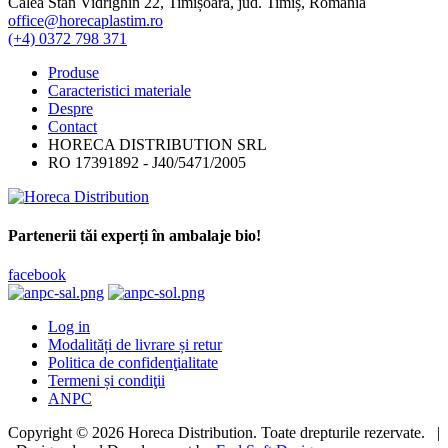
Calea Stan Vidrighin 22, Timișoara, jud. Timiș, România
office@horecaplastim.ro
(+4) 0372 798 371
Produse
Caracteristici materiale
Despre
Contact
HORECA DISTRIBUTION SRL
RO 17391892 - J40/5471/2005
Partenerii tăi experți în ambalaje bio!
facebook
Log in
Modalități de livrare și retur
Politica de confidenţialitate
Termeni și condiţii
ANPC
Copyright © 2026 Horeca Distribution. Toate drepturile rezervate. |