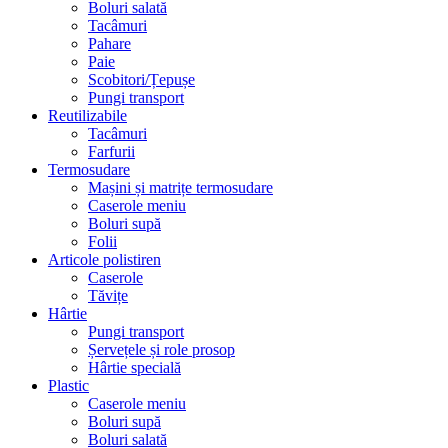
Boluri salată
Tacâmuri
Pahare
Paie
Scobitori/Țepușe
Pungi transport
Reutilizabile
Tacâmuri
Farfurii
Termosudare
Mașini și matrițe termosudare
Caserole meniu
Boluri supă
Folii
Articole polistiren
Caserole
Tăvițe
Hârtie
Pungi transport
Șervețele și role prosop
Hârtie specială
Plastic
Caserole meniu
Boluri supă
Boluri salată