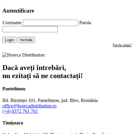
Autentificare
Username
Parola
Login
Inchide
Parola uitata?
Dacă aveți întrebări,
nu ezitați să ne contactați!
Pantelimon
Bd. Biruinței 101, Pantelimon, jud. Ilfov, România
office@horecadistribution.ro
(+4) 0372 761 761
Timișoara