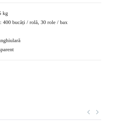
5 kg
400 bucăți / rolă, 30 role / bax
nghiulară
sparent