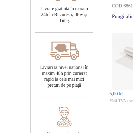
L2KG
COD 68605
COD 6861
Livrare gratuită în maxim
24h în Bucuresti, Ilfov și
 polietilenă
Pungi alimentare, 0.5
Pungi ali
Timiș
amburger
kg
Livrări la nivel național în
maxim 48h prin curierat
rapid la cele mai mici
prețuri de pe piață
5,00 lei
5,00 lei
et
Fără TVA / set
Fără TVA / se