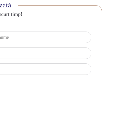
izată
scurt timp!