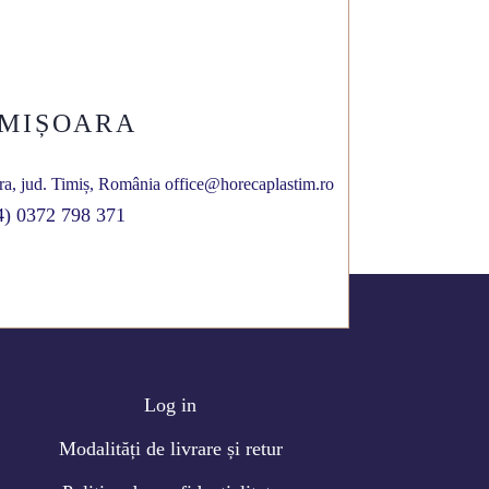
IMIȘOARA
ra, jud. Timiș, România
office@horecaplastim.ro
4) 0372 798 371
Log in
Modalități de livrare și retur