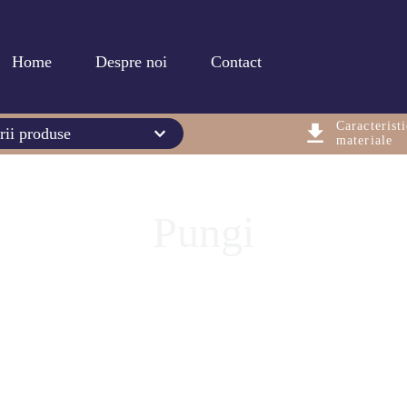
Home
Despre noi
Contact
Caracteristi
rii produse
materiale
Pungi