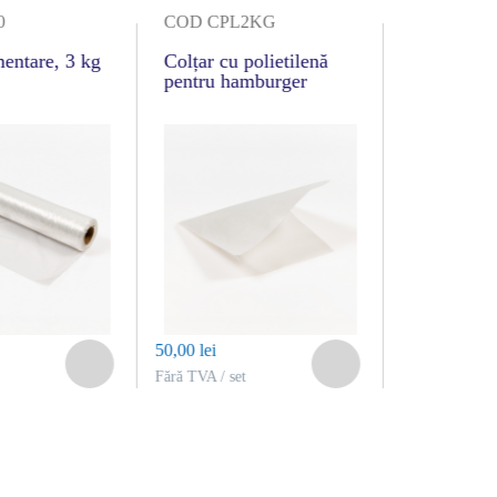
0
COD CPL2KG
COD 6860
mentare, 3 kg
Colțar cu polietilenă
Pungi alim
pentru hamburger
kg
50,00 lei
5,00 lei
Fără TVA / set
Fără TVA / set