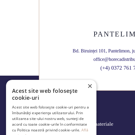
PANTELI
Bd. Biruinței 101, Pantelimon, j
office@horecadistribu
(+4) 0372 761 
×
Acest site web folosește
cookie-uri
Acest site web folosește cookie-uri pentru a
Produse
îmbunătăți experiența utilizatorului. Prin
utilizarea site-ului nostru web, sunteți de
Caracteristici materiale
acord cu toate cookie-urile în conformitate
cu Politica noastră privind cookie-urile.
Află