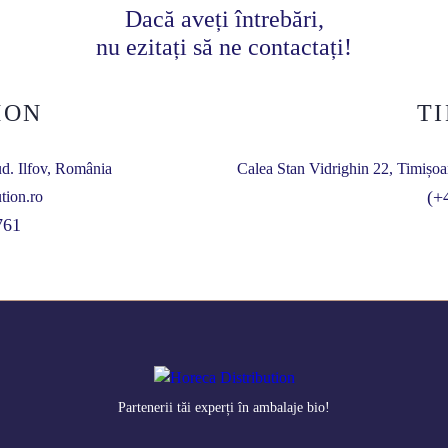
Dacă aveți întrebări,
nu ezitați să ne contactați!
MON
T
ud. Ilfov, România
Calea Stan Vidrighin 22, Timișoa
(+
tion.ro
761
Partenerii tăi experți în ambalaje bio!