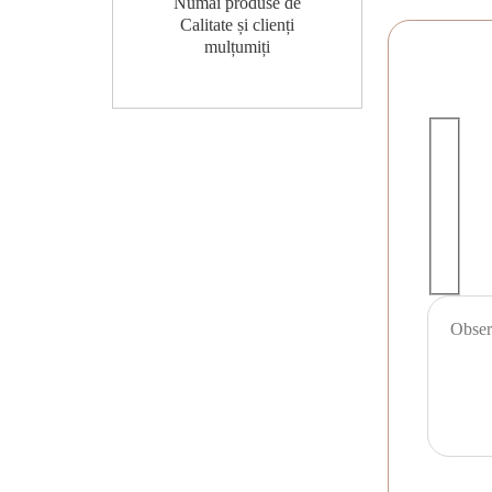
Numai produse de
Calitate și clienți
mulțumiți