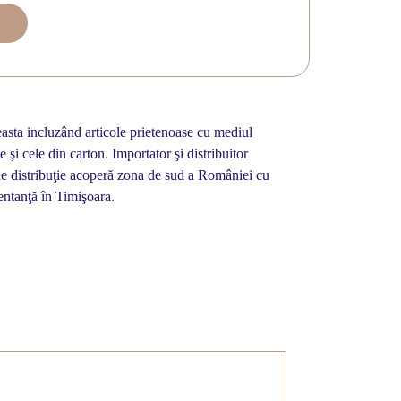
easta incluzând articole prietenoase cu mediul
 şi cele din carton. Importator şi distribuitor
a de distribuţie acoperă zona de sud a României cu
entanţă în Timişoara.