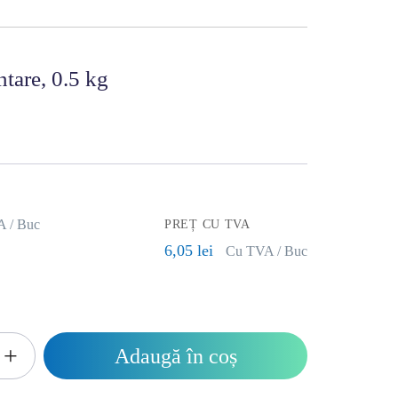
tare, 0.5 kg
A / Buc
PREȚ CU TVA
6,05 lei
Cu TVA / Buc
+
Adaugă în coș