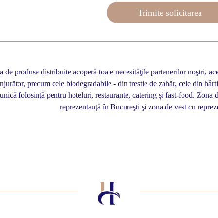
de produse distribuite acoperă toate necesităţile partenerilor noştri, ac
njurător, precum cele biodegradabile - din trestie de zahăr, cele din hârtie
 unică folosinţă pentru hoteluri, restaurante, catering și fast-food. Zon
reprezentanţă în Bucureşti şi zona de vest cu reprez