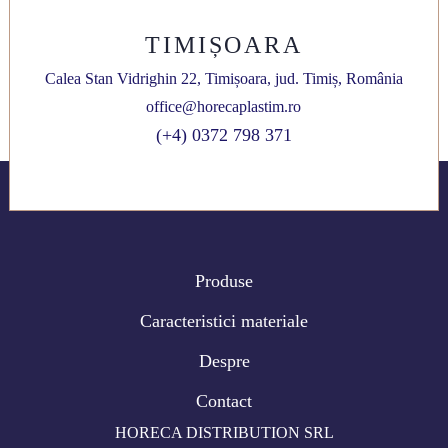
TIMIȘOARA
Calea Stan Vidrighin 22, Timișoara, jud. Timiș, România
office@horecaplastim.ro
(+4) 0372 798 371
Produse
Caracteristici materiale
Despre
Contact
HORECA DISTRIBUTION SRL