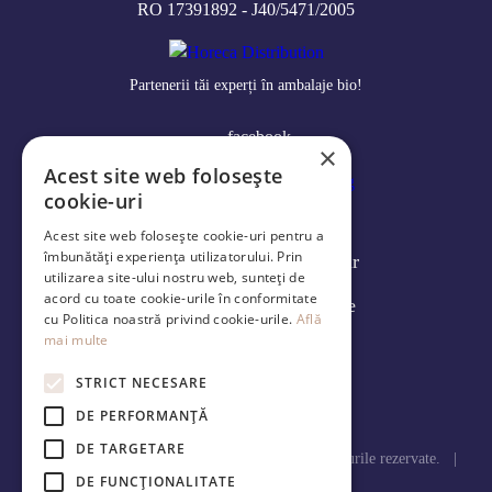
RO 17391892 - J40/5471/2005
Partenerii tăi experți în ambalaje bio!
facebook
×
Acest site web folosește
cookie-uri
Log in
Acest site web folosește cookie-uri pentru a
îmbunătăți experiența utilizatorului. Prin
Modalități de livrare și retur
utilizarea site-ului nostru web, sunteți de
acord cu toate cookie-urile în conformitate
Politica de confidenţialitate
cu Politica noastră privind cookie-urile.
Află
mai multe
Termeni și condiţii
STRICT NECESARE
ANPC
DE PERFORMANȚĂ
DE TARGETARE
Copyright © 2026 Horeca Distribution. Toate drepturile rezervate. |
Designed and Development by
DE FUNCŢIONALITATE