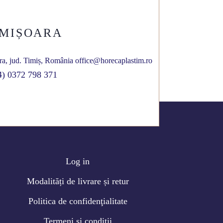
IMIȘOARA
ra, jud. Timiș, România
office@horecaplastim.ro
4) 0372 798 371
Log in
Modalități de livrare și retur
Politica de confidenţialitate
Termeni și condiţii