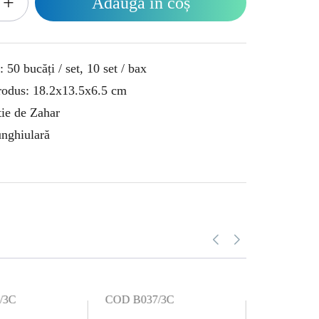
+
Adaugă în coș
50 bucăți / set, 10 set / bax
odus: 18.2x13.5x6.5 cm
tie de Zahar
nghiulară
/3C
COD B037/3C
COD L650