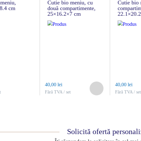
 meniu,
Cutie bio meniu, cu
Cutie bio 
8.4 cm
două compartimente,
compartim
25×16.2×7 cm
22.1×20.
40,00 lei
40,00 lei
t
Fără TVA / set
Fără TVA / set
Solicită ofertă personal