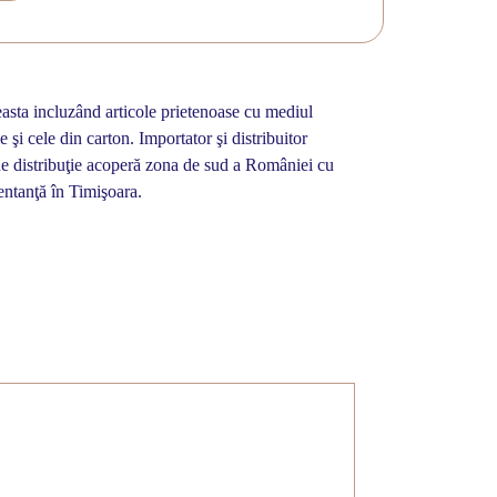
easta incluzând articole prietenoase cu mediul
 şi cele din carton. Importator şi distribuitor
a de distribuţie acoperă zona de sud a României cu
entanţă în Timişoara.