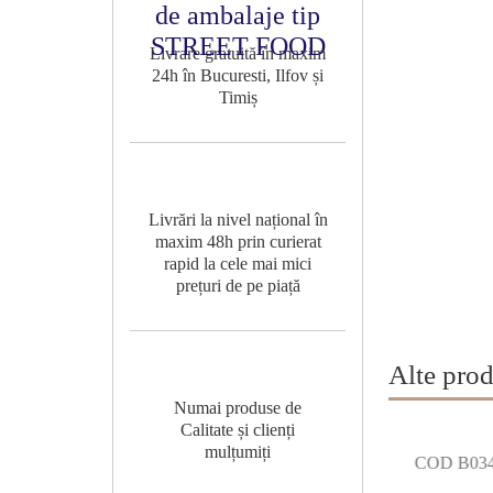
de ambalaje tip
STREET FOOD
Livrare gratuită în maxim
24h în Bucuresti, Ilfov și
Timiș
Livrări la nivel național în
maxim 48h prin curierat
rapid la cele mai mici
prețuri de pe piață
Alte prod
Numai produse de
Calitate și clienți
mulțumiți
32
COD B001
COD B03