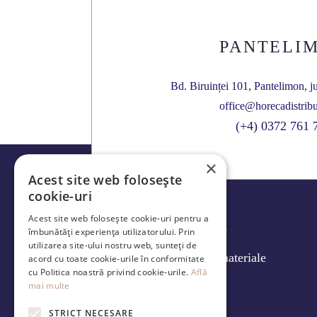
PANTELI
Bd. Biruinței 101, Pantelimon, j
office@horecadistribu
(+4) 0372 761 
×
Acest site web folosește
cookie-uri
Acest site web folosește cookie-uri pentru a
Produse
îmbunătăți experiența utilizatorului. Prin
utilizarea site-ului nostru web, sunteți de
Caracteristici materiale
acord cu toate cookie-urile în conformitate
cu Politica noastră privind cookie-urile.
Află
Despre
mai multe
STRICT NECESARE
Contact