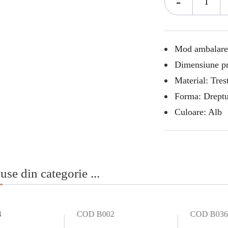
-
Mod ambalare: 
Dimensiune pr
Material: Tres
Forma: Dreptu
Culoare: Alb
use din categorie ...
4
COD B002
COD B036