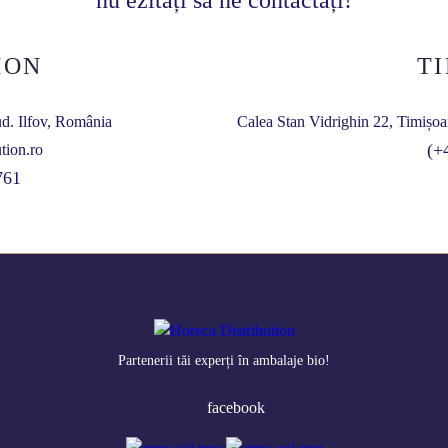
nu ezitați să ne contactați!
MON
T
ud. Ilfov, România
Calea Stan Vidrighin 22, Timișoa
(+
tion.ro
761
Partenerii tăi experți în ambalaje bio!
facebook