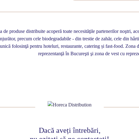
de produse distribuite acoperă toate necesităţile partenerilor noştri, ac
njurător, precum cele biodegradabile - din trestie de zahăr, cele din hârtie
 unică folosinţă pentru hoteluri, restaurante, catering și fast-food. Zon
reprezentanţă în Bucureşti şi zona de vest cu reprez
Dacă aveți întrebări,