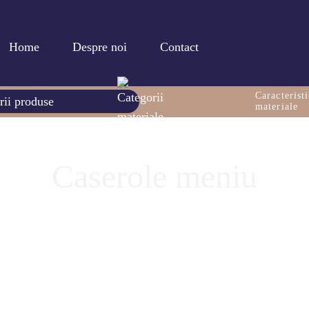
Home
Despre noi
Contact
Caracteristi
rii produse
materiale
Caserole meniu