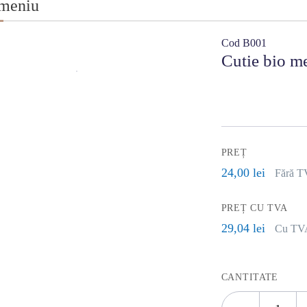
 meniu
Cod B001
Cutie bio m
PREȚ
24,00 lei
Fără T
PREȚ CU TVA
29,04 lei
Cu TVA
CANTITATE