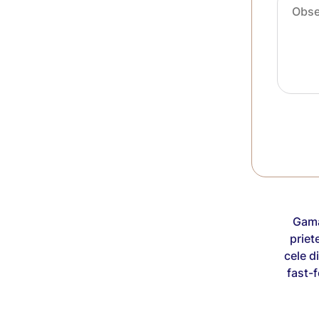
Gama
priet
cele d
fast-