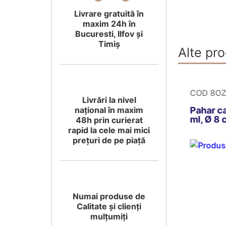
Livrare gratuită în
maxim 24h în
Bucuresti, Ilfov și
Timiș
Alte pro
Z
COD 7OZ
COD 8O
Livrări la nivel
arton, 120
Pahar carton, 210
Pahar c
național în maxim
 cm
ml, Ø 7 cm
ml, Ø 8
48h prin curierat
rapid la cele mai mici
prețuri de pe piață
Numai produse de
Calitate și clienți
mulțumiți