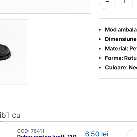
-
Mod ambalare
Dimensiune 
Material: Pe
Forma: Rot
Culoare: Ne
bil cu
COD:
76411
6,50 lei
-
Pahar carton kraft, 110