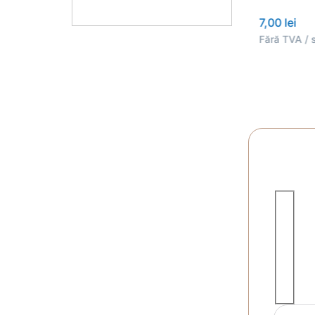
5,00 lei
7,00 lei
set
Fără TVA / set
Fără TVA / 