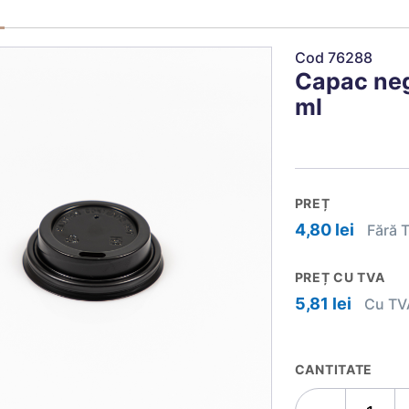
Cod 76288
Capac neg
ml
PREȚ
4,80 lei
Fără T
PREȚ CU TVA
5,81 lei
Cu TVA
CANTITATE