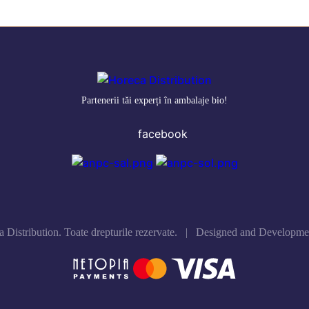
Partenerii tăi experți în ambalaje bio!
facebook
 Distribution. Toate drepturile rezervate. | Designed and Developm