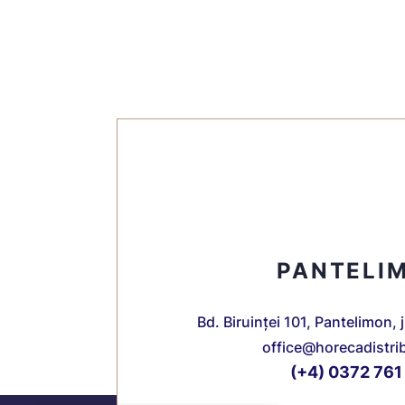
PANTELI
Bd. Biruinței 101, Pantelimon, 
office@horecadistri
(+4) 0372 761