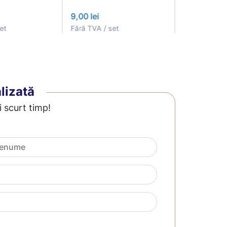
9,00 lei
8,00 lei
et
Fără TVA / set
Fără TVA / s
lizată
i scurt timp!