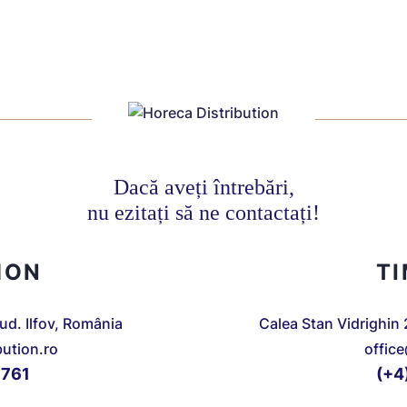
Dacă aveți întrebări,
nu ezitați să ne contactați!
MON
T
jud. Ilfov, România
Calea Stan Vidrighin 
bution.ro
offic
 761
(+4