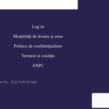
Log in
Modalități de livrare și retur
Politica de confidenţialitate
Termeni și condiţii
ANPC
ent by
End Soft Design