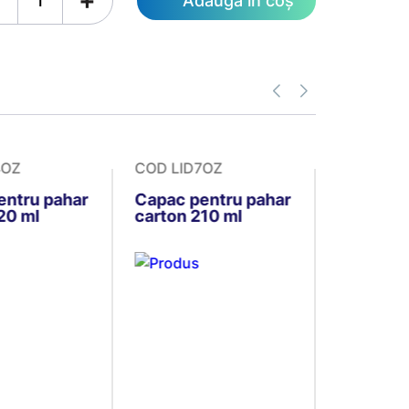
Adaugă în coș
4OZ
COD LID7OZ
COD LID8
entru pahar
Capac pentru pahar
Capac pe
20 ml
carton 210 ml
carton 2