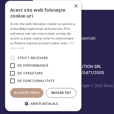
×
Acest site web folosește
cookie-uri
Acest site web folosește cookie-uri pentru a
Produse
îmbunătăți experiența utilizatorului. Prin
utilizarea site-ului nostru web, sunteți de
Caracteristici materiale
acord cu toate cookie-urile în conformitate
cu Politica noastră privind cookie-urile.
Află
Despre
mai multe
STRICT NECESARE
Contact
DE PERFORMANȚĂ
HORECA DISTRIBUTION SRL
RO 17391892 - J40/5471/2005
DE TARGETARE
DE FUNCŢIONALITATE
Copyright © 2026 Horeca
ACCEPTĂ TOATE
REFUZĂ TOT
ARATĂ DETALIILE