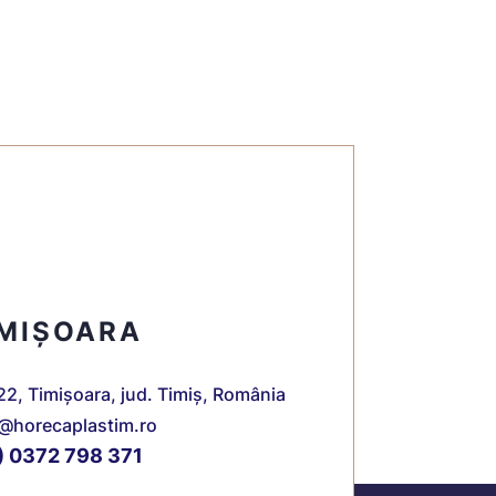
IMIȘOARA
22, Timișoara, jud. Timiș, România
e@horecaplastim.ro
) 0372 798 371