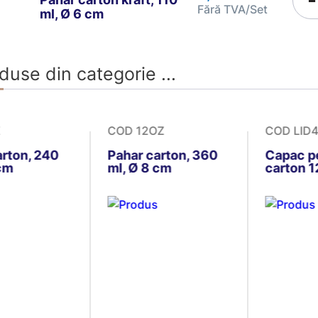
Fără TVA/Set
ml, Ø 6 cm
duse din categorie ...
Z
COD 12OZ
COD LID
arton, 240
Pahar carton, 360
Capac p
 cm
ml, Ø 8 cm
carton 1