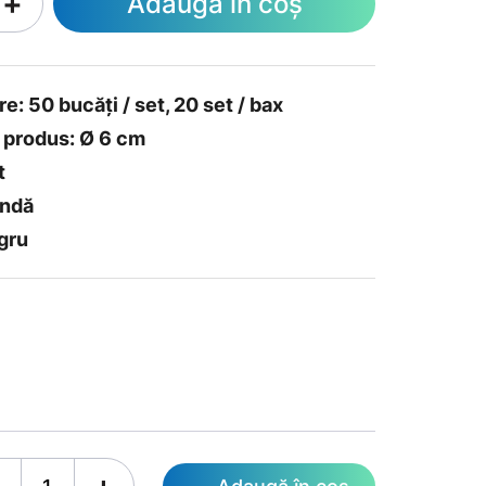
+
Adaugă în coș
: 50 bucăți / set, 20 set / bax
produs: Ø 6 cm
t
undă
gru
+