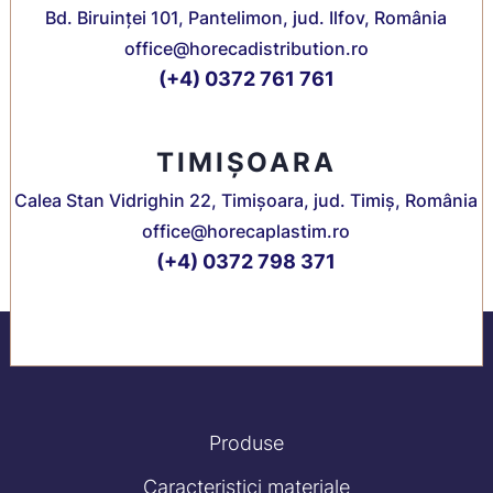
Bd. Biruinței 101, Pantelimon, jud. Ilfov, România
office@horecadistribution.ro
(+4) 0372 761 761
TIMIȘOARA
Calea Stan Vidrighin 22, Timișoara, jud. Timiș, România
office@horecaplastim.ro
(+4) 0372 798 371
Produse
Caracteristici materiale