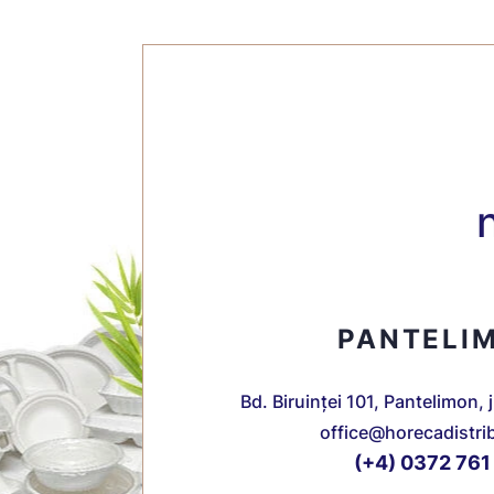
PANTELI
Bd. Biruinței 101, Pantelimon, 
office@horecadistri
(+4) 0372 761