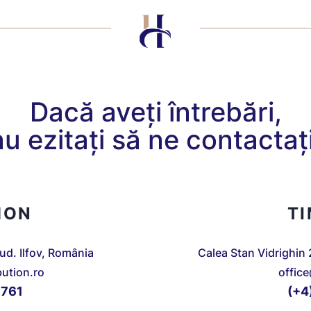
Dacă aveți întrebări,
nu ezitați să ne contactați
MON
T
jud. Ilfov, România
Calea Stan Vidrighin 
bution.ro
offic
 761
(+4