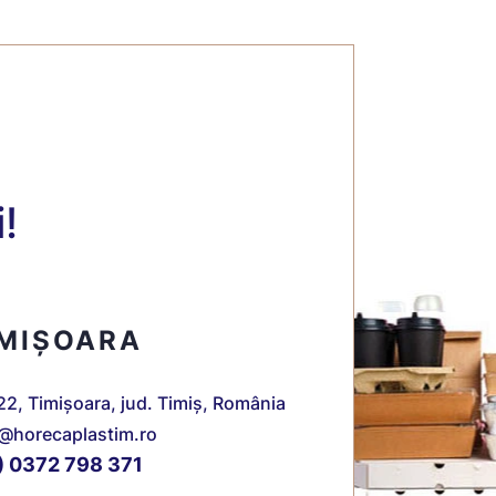
!
IMIȘOARA
22, Timișoara, jud. Timiș, România
e@horecaplastim.ro
) 0372 798 371