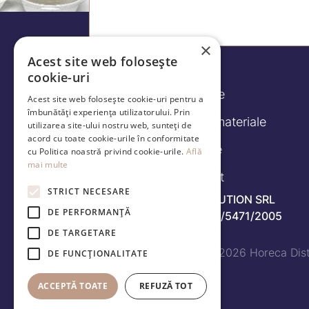
×
Acest site web folosește
cookie-uri
Produse
Acest site web folosește cookie-uri pentru a
îmbunătăți experiența utilizatorului. Prin
Caracteristici materiale
utilizarea site-ului nostru web, sunteți de
acord cu toate cookie-urile în conformitate
Despre
cu Politica noastră privind cookie-urile.
Află
mai multe
Contact
STRICT NECESARE
HORECA DISTRIBUTION SRL
DE PERFORMANȚĂ
RO 17391892 - J40/5471/2005
DE TARGETARE
Copyright © 2026 Horeca Dist
DE FUNCŢIONALITATE
ACCEPTĂ TOATE
REFUZĂ TOT